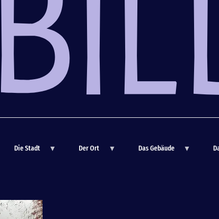
Direkt
zum
Inhalt
Die Stadt
Der Ort
Das Gebäude
Da