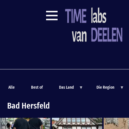
Main
Menu
Timelabs
Alle
Best of
Das Land
Die Region
Bad Hersfeld